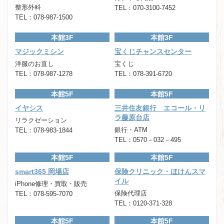
整形外科
TEL：070-3100-7452
TEL：078-987-1500
本館3F
本館3F
マジックミシン
宝くじチャンスセンター
洋服のお直し
宝くじ
TEL：078-987-1278
TEL：078-391-6720
本館5F
本館5F
イヤシス
三井住友銀行 エコール・リ
ラ藤原台店
リラクゼーション
銀行・ATM
TEL：078-983-1844
TEL：0570－032－495
本館5F
本館5F
smart365 岡場店
保険クリニック・ほけんスマ
イル
iPhone修理・買取・販売
保険代理店
TEL：078-595-7070
TEL：0120-371-328
本館5F
本館5F