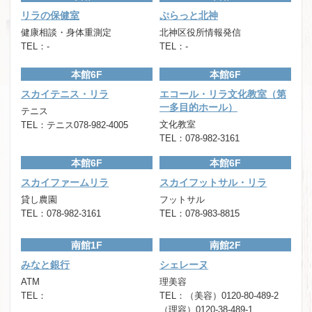
リラの保健室
ぷらっと北神
健康相談・身体重測定
北神区役所情報発信
TEL：-
TEL：-
本館6F
本館6F
スカイテニス・リラ
エコール・リラ文化教室（第
一多目的ホール）
テニス
文化教室
TEL：テニス078-982-4005
TEL：078-982-3161
本館6F
本館6F
スカイファームリラ
スカイフットサル・リラ
貸し農園
フットサル
TEL：078-982-3161
TEL：078-983-8815
南館1F
南館2F
みなと銀行
シェレーヌ
ATM
理美容
TEL：
TEL：（美容）0120-80-489-2
（理容）0120-38-489-1