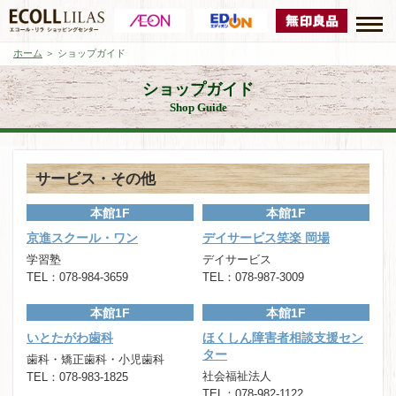
ホーム
＞ ショップガイド
ショップガイド
Shop Guide
サービス・その他
本館1F
本館1F
京進スクール・ワン
デイサービス笑楽 岡場
学習塾
デイサービス
TEL：078-984-3659
TEL：078-987-3009
本館1F
本館1F
いとたがわ歯科
ほくしん障害者相談支援セン
ター
歯科・矯正歯科・小児歯科
社会福祉法人
TEL：078-983-1825
TEL：078-982-1122