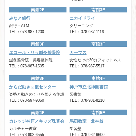
南館2F
南館3F
みなと銀行
ニカイドライ
銀行・ATM
クリーニング
TEL：078-987-1200
TEL：078-987-1116
南館3F
南館3F
エコール・リラ鍼灸整骨院
カーブス
鍼灸整骨院・美容整体院
女性だけの30分フィットネス
TEL：078-987-1505
TEL：078-987-5517
南館3F
南館4F
からだ動き回復センター
神戸市立北神図書館
姿勢と動きのくせを整える施設
図書館
TEL：078-597-9050
TEL：078-981-8210
南館4F
南館5F
カレッジ神戸／キッズ珠算会
馬渕教室 北神校
カルチャー教室
学習塾
TEL：078-802-6555
TEL：078-982-6600