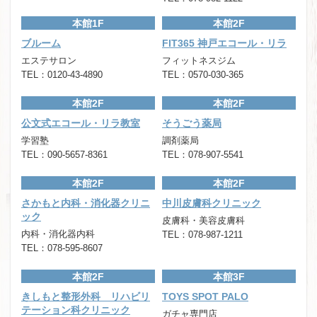
本館1F
本館2F
ブルーム
FIT365 神戸エコール・リラ
エステサロン
フィットネスジム
TEL：0120-43-4890
TEL：0570-030-365
本館2F
本館2F
公文式エコール・リラ教室
そうごう薬局
学習塾
調剤薬局
TEL：090-5657-8361
TEL：078-907-5541
本館2F
本館2F
さかもと内科・消化器クリニ
中川皮膚科クリニック
ック
皮膚科・美容皮膚科
内科・消化器内科
TEL：078-987-1211
TEL：078-595-8607
本館2F
本館3F
きしもと整形外科 リハビリ
TOYS SPOT PALO
テーション科クリニック
ガチャ専門店